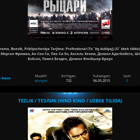
Drama, Boevik, Priklyucheniya Tarjima: Professional (To`liq dublyaj) (O`zbek tilida)
н, Морган Фриман, Ан Сон Ги, Пак Си Ен, Аксель Хенни, Дэниэл Адегбойега, 
Бэбсон, Павел Бездек, Дэниэл Флейшер-Браун
Muallif:
Ko’rilgan:
Yuklangan:
Izoh:
а Кино
doniyor
732
06.05.2015
0
TEZLIK / ТЕЗЛИК (HIND KINO / UZBEK TILIDA)