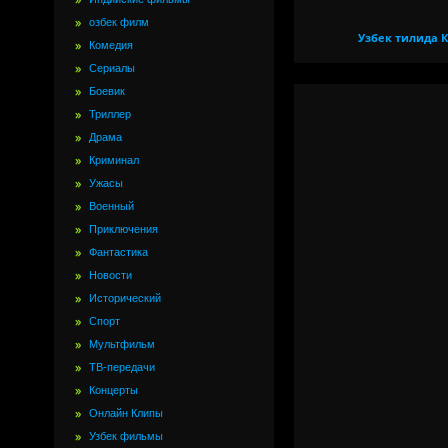
озбек филм
Узбек тилида 
Комедия
Сериалы
Боевик
Триллер
Драма
Криминал
Ужасы
Военный
Приключения
Фантастика
Новости
Исторический
Спорт
Мультфильм
ТВ-передачи
Концерты
Онлайн Клипы
Узбек фильмы