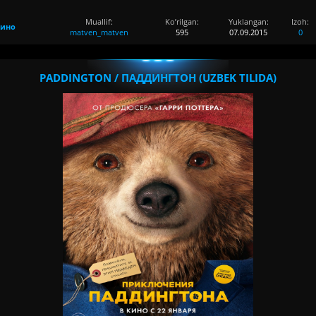
Muallif:
Ko’rilgan:
Yuklangan:
Izoh:
Кино
matven_matven
595
07.09.2015
0
PADDINGTON / ПАДДИНГТОН (UZBEK TILIDA)