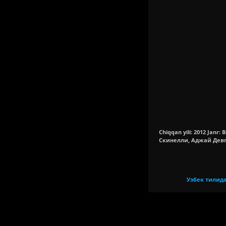
Chiqqan yili: 2012 Janr:
Скинелли, Аджай Девг
Узбек тилид