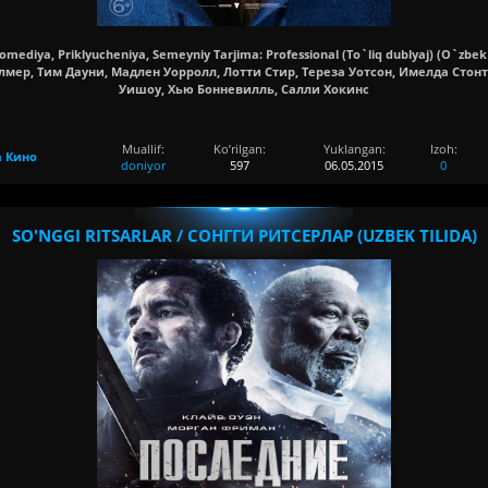
Komediya, Priklyucheniya, Semeyniy Tarjima: Professional (To`liq dublyaj) (O`zbek t
лмер, Тим Дауни, Мадлен Уорролл, Лотти Стир, Тереза Уотсон, Имелда Стонт
Уишоу, Хью Бонневилль, Салли Хокинс
Muallif:
Ko’rilgan:
Yuklangan:
Izoh:
а Кино
doniyor
597
06.05.2015
0
SO'NGGI RITSARLAR / СОНГГИ РИТСЕРЛАР (UZBEK TILIDA)