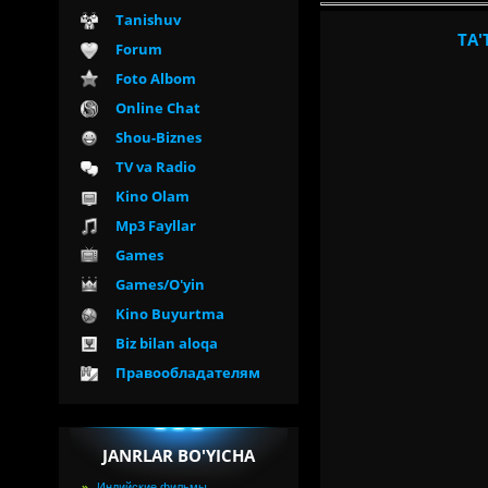
Tanishuv
TA'
Forum
Foto Albom
Online Chat
Shou-Biznes
TV va Radio
Kino Olam
Mp3 Fayllar
Games
Games/O'yin
Kino Buyurtma
Biz bilan aloqa
Правообладателям
JANRLAR BO'YICHA
Индийские фильмы