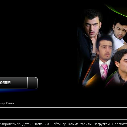
лида Кино
ртировать по
:
Дате
·
Названию
·
Рейтингу
·
Комментариям
·
Загрузкам
·
Просмот