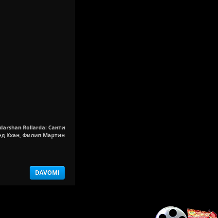
yadarshan Rollarda: Санти
ед Кхан, Филип Мартин
DAVOMI