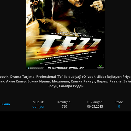
 Boevik, Drama Tarjima: Professional (To`liq dublyaj) (O`zbek tilida) Rejissyor: Pri
ан, Анил Капур, Боман Ирани, Моханлал, Кангна Ранаут, Пареш Раваль, Зай
Браун, Самира Редди
Muallif:
Ko’rilgan:
Yuklangan:
Izoh:
а Кино
doniyor
780
06.05.2015
0