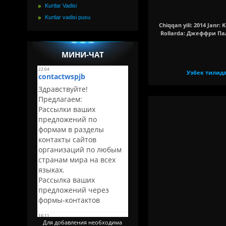
Kurtlar Vadisi
Kurtlar vadisi pusu
Chiqqan yili: 2014 Janr: 
Rollarda: Джеффри Па
МИНИ-ЧАТ
Узбек тилид
Для добавления необходима