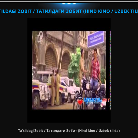
TILDAGI ZOBIT / ТАТИЛДАГИ ЗОБИТ (HIND KINO / UZBEK TIL
Ta'tildagi Zobit / Татилдаги Зобит (Hind kino / Uzbek tilida)