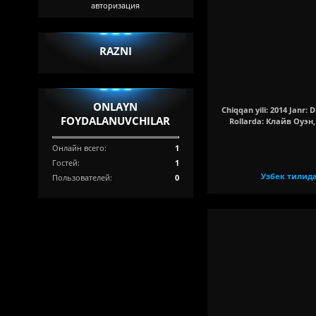
авторизация
RAZNI
ONLAYN
Chiqqan yili: 2014 Janr: 
FOYDALANUVCHILAR
Rollarda: Клайв Оуэ
Онлайн всего:
1
Гостей:
1
Узбек тилид
Пользователей:
0