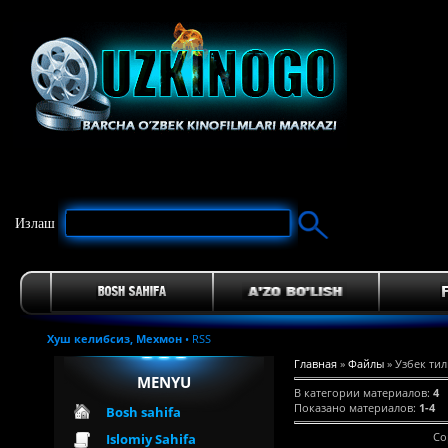
Излаш
Хуш келибсиз,
Мехмон
•
RSS
Главная
»
Файлы
» Узбек ти
MENYU
В категории материалов
:
4
Показано материалов
:
1-4
Bosh sahifa
Со
Islomiy Sahifa