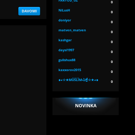
FARYOD_UZ
0
NiLusH
DAVOMI
0
doniyor
0
matven_matven
0
kashgar
0
daysi1997
0
gulishux88
0
kaxxorov2015
0
๑◕☆★MÛŠĹĬМﷲ☝☆★◕๑
0
NOVINKA