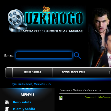
Излаш
Хуш келибсиз,
Мехмон
•
RSS
Главная
»
Файлы
»
Узбек клипы
MENYU
Sevinch Mo'minov
Bosh sahifa
Islomiy Sahifa