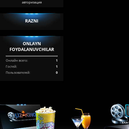
авторизация
RAZNI
ONLAYN
FOYDALANUVCHILAR
Онлайн всего:
1
Гостей:
1
Пользователей:
0