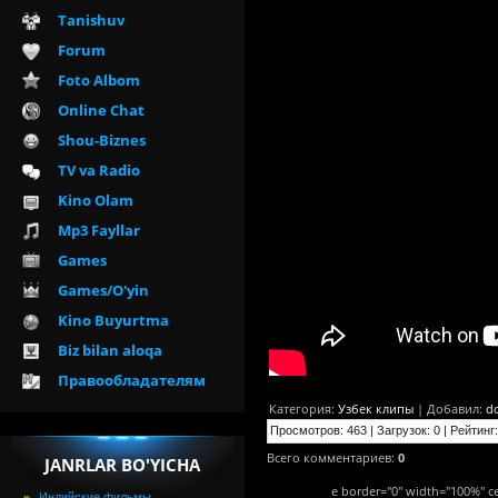
Tanishuv
Forum
Foto Albom
Online Chat
Shou-Biznes
TV va Radio
Kino Olam
Mp3 Fayllar
Games
Games/O'yin
Kino Buyurtma
Biz bilan aloqa
Правообладателям
Категория
:
Узбек клипы
|
Добавил
:
d
Просмотров
:
463
|
Загрузок
:
0
|
Рейтинг
:
Всего комментариев
:
0
JANRLAR BO'YICHA
e border="0" width="100%" ce
Индийские фильмы