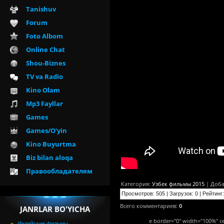
Tanishuv
Forum
Foto Albom
Online Chat
Shou-Biznes
TV va Radio
Kino Olam
Mp3 Fayllar
Games
Games/O'yin
Kino Buyurtma
Biz bilan aloqa
Правообладателям
Категория
:
Узбек фильмы 2015
|
Доба
Просмотров
:
505
|
Загрузок
:
0
|
Рейтинг
:
Всего комментариев
:
0
JANRLAR BO'YICHA
e border="0" width="100%" ce
Индийские фильмы