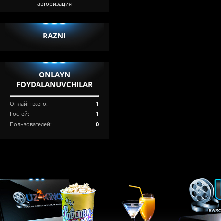
авторизация
RAZNI
ONLAYN
FOYDALANUVCHILAR
Онлайн всего:
1
Гостей:
1
Пользователей:
0