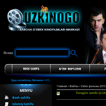
Излаш
Хуш келибсиз,
Мехмон
•
RSS
Главная
»
Файлы
»
Узбек фильмы 2015
MENYU
Yuragim seniki (o'z
Bosh sahifa
Islomiy Sahifa