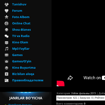
Tanishuv
Forum
Foto Albom
Online Chat
Shou-Biznes
TV va Radio
Kino Olam
Mp3 Fayllar
Games
Games/O'yin
Kino Buyurtma
Biz bilan aloqa
Правообладателям
Категория
:
Узбек фильмы 2015
|
Доба
JANRLAR BO'YICHA
Просмотров
:
621
|
Загрузок
:
0
|
Рейтинг
:
Всего комментариев
:
0
Индийские фильмы