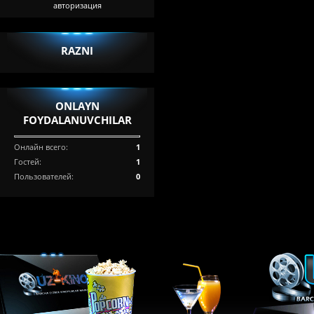
авторизация
RAZNI
ONLAYN
FOYDALANUVCHILAR
Онлайн всего:
1
Гостей:
1
Пользователей:
0