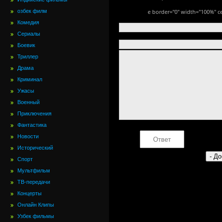
озбек филм
e border="0" width="100%" ce
Комедия
Сериалы
Боевик
Триллер
Драма
Криминал
Ужасы
Военный
Приключения
Фантастика
Новости
Исторический
Спорт
Мультфильм
ТВ-передачи
Концерты
Онлайн Клипы
Узбек фильмы