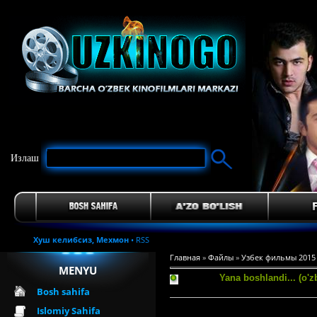
Излаш
Хуш келибсиз,
Мехмон
•
RSS
Главная
»
Файлы
»
Узбек фильмы 2015
MENYU
Yana boshlandi... (o'
Bosh sahifa
Islomiy Sahifa