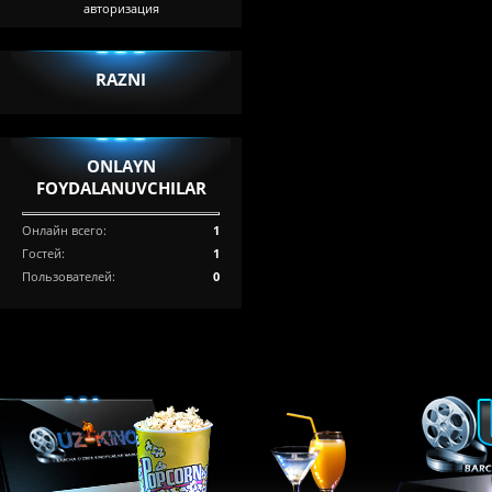
авторизация
RAZNI
ONLAYN
FOYDALANUVCHILAR
Онлайн всего:
1
Гостей:
1
Пользователей:
0