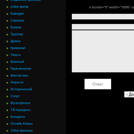
озбек филм
e border="0" width="100%" ce
Комедия
Сериалы
Боевик
Триллер
Драма
Криминал
Ужасы
Военный
Приключения
Фантастика
Новости
Исторический
Спорт
Мультфильм
ТВ-передачи
Концерты
Онлайн Клипы
Узбек фильмы