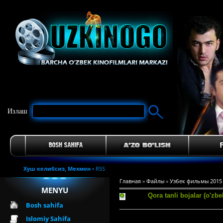
Излаш
Хуш келибсиз,
Мехмон
•
RSS
Главная
»
Файлы
»
Узбек фильмы 2015
MENYU
Qora tanli bojalar (o'z
Bosh sahifa
Islomiy Sahifa