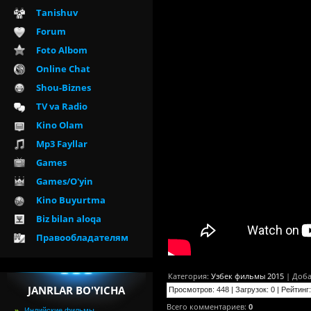
Tanishuv
Forum
Foto Albom
Online Chat
Shou-Biznes
TV va Radio
Kino Olam
Mp3 Fayllar
Games
Games/O'yin
Kino Buyurtma
Biz bilan aloqa
Правообладателям
Категория
:
Узбек фильмы 2015
|
Доба
JANRLAR BO'YICHA
Просмотров
:
448
|
Загрузок
:
0
|
Рейтинг
:
Всего комментариев
:
0
Индийские фильмы