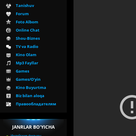
Tanishuv
Forum
Foto Albom
Online Chat
Shou-Biznes
TV va Radio
Kino Olam
Mp3 Fayllar
Games
Games/O'yin
Kino Buyurtma
Biz bilan aloqa
Правообладателям
JANRLAR BO'YICHA
Индийские фильмы