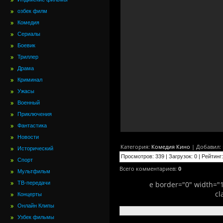
озбек филм
Комедия
Сериалы
Боевик
Триллер
Драма
Криминал
Ужасы
Военный
Приключения
Фантастика
Новости
Категория
:
Комедия Кино
|
Добавил
:
Исторический
Просмотров
:
339
|
Загрузок
:
0
|
Рейтинг
:
Спорт
Всего комментариев
:
0
Мультфильм
ТВ-передачи
e border="0" width="
cl
Концерты
Онлайн Клипы
Узбек фильмы