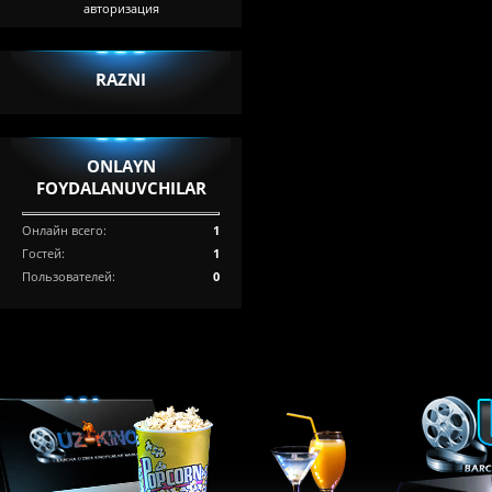
авторизация
RAZNI
ONLAYN
FOYDALANUVCHILAR
Онлайн всего:
1
Гостей:
1
Пользователей:
0