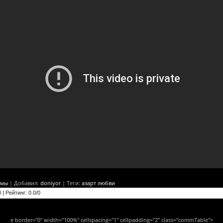
ьмы
|
Добавил
:
doniyor
|
Теги
:
азарт любви
0
|
Рейтинг
:
0.0
/
0
e border="0" width="100%" cellspacing="1" cellpadding="2" class="commTable">