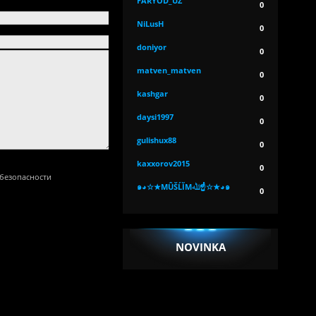
FARYOD_UZ
0
NiLusH
0
doniyor
0
matven_matven
0
kashgar
0
daysi1997
0
gulishux88
0
kaxxorov2015
0
๑◕☆★MÛŠĹĬМﷲ☝☆★◕๑
0
NOVINKA