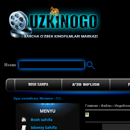
Излаш
Хуш келибсиз,
Мехмон
•
RSS
Главная
»
Файлы
»
Индийски
MENYU
Bosh sahifa
Islomiy Sahifa