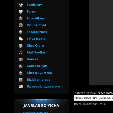
Tanishuv
Forum
Foto Albom
Online Chat
Shou-Biznes
TV va Radio
Kino Olam
Mp3 Fayllar
Games
Games/O'yin
Kino Buyurtma
Biz bilan aloqa
Правообладателям
Категория
:
Индийские фил
Просмотров
:
430
|
Загрузок
:
Всего комментариев
:
0
JANRLAR BO'YICHA
Индийские фильмы