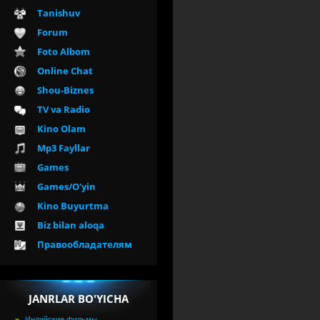
Tanishuv
Forum
Foto Albom
Online Chat
Shou-Biznes
TV va Radio
Kino Olam
Mp3 Fayllar
Games
Games/O'yin
Kino Buyurtma
Biz bilan aloqa
Правообладателям
JANRLAR BO'YICHA
Индийские фильмы