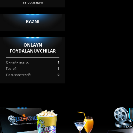
авторизация
RAZNI
ONLAYN
FOYDALANUVCHILAR
Онлайн всего:
1
Гостей:
1
Пользователей:
0