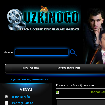
Излаш
Хуш келибсиз,
Мехмон
•
RSS
Главная
»
Файлы
»
Драма Кино
MENYU
Напрасна
Bosh sahifa
Islomiy Sahifa