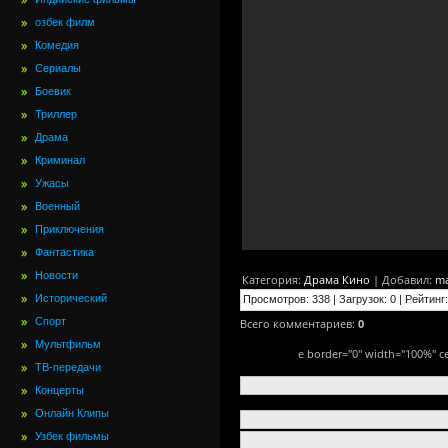
озбек филм
Комедия
Сериалы
Боевик
Триллер
Драма
Криминал
Ужасы
Военный
Приключения
Фантастика
Новости
Категория
:
Драма Кино
|
Добавил
:
ma
Исторический
Просмотров
:
338
|
Загрузок
:
0
|
Рейтинг
:
Спорт
Всего комментариев
:
0
Мультфильм
e border="0" width="100%" ce
ТВ-передачи
Концерты
Онлайн Клипы
Узбек фильмы