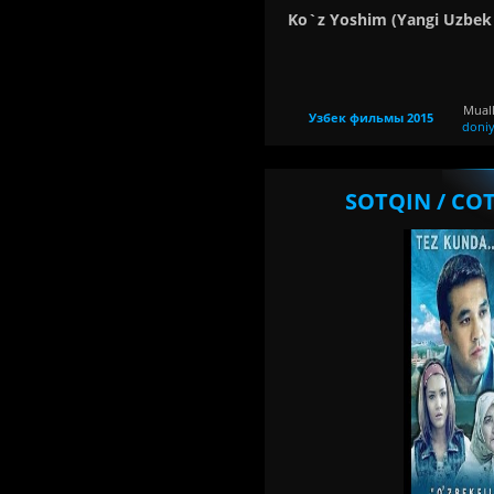
Ko`z Yoshim (Yangi Uzbek
Muall
Узбек фильмы 2015
doni
SOTQIN / СОТ