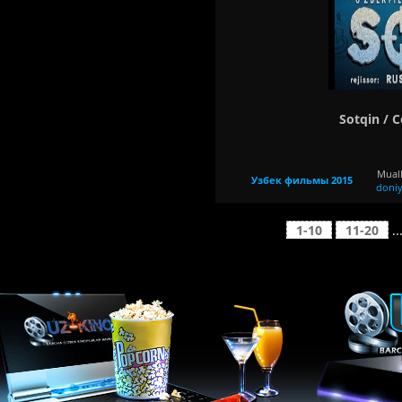
Sotqin / 
Muall
Узбек фильмы 2015
doni
1-10
11-20
..