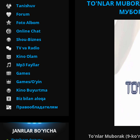
TO'NLAR MUBORA
Tanishuv
МУБОР
Forum
Foto Albom
Online Chat
Shou-Biznes
TV va Radio
Kino Olam
Mp3 Fayllar
Games
Games/O'yin
Kino Buyurtma
Biz bilan aloqa
Правообладателям
JANRLAR BO'YICHA
To'nlar Muborak (9-ko'
Индийские фильмы