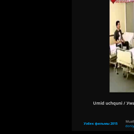
Umid uchquni / Уми
Muall
Узбек фильмы 2015
doni