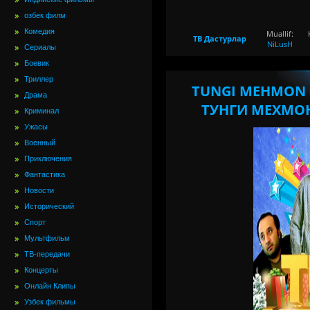
озбек филм
Комедия
Muallif:
ТВ Дастурлар
NiLusH
Сериалы
Боевик
Триллер
TUNGI MEHMON (
Драма
ТУНГИ МЕХМОН 
Криминал
Ужасы
Военный
Приключения
Фантастика
Новости
Исторический
Спорт
Мультфильм
ТВ-передачи
Концерты
Онлайн Клипы
Узбек фильмы