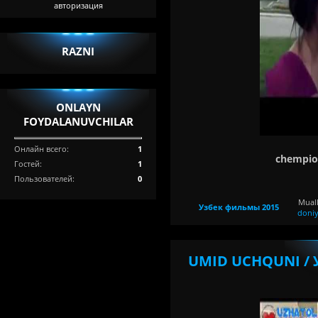
авторизация
RAZNI
ONLAYN
FOYDALANUVCHILAR
Онлайн всего:
1
chempio
Гостей:
1
Пользователей:
0
Muall
Узбек фильмы 2015
doni
UMID UCHQUNI / 