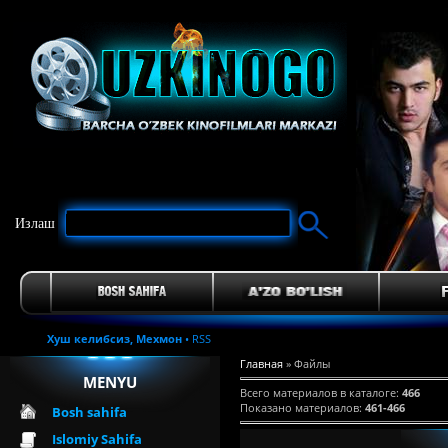
Излаш
Хуш келибсиз,
Мехмон
•
RSS
Главная
»
Файлы
MENYU
Всего материалов в каталоге
:
466
Показано материалов
:
461-466
Bosh sahifa
Islomiy Sahifa